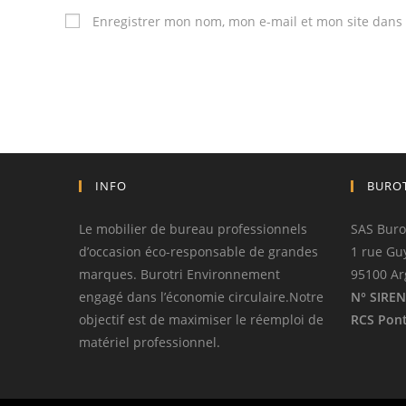
Enregistrer mon nom, mon e-mail et mon site dans
INFO
BURO
Le mobilier de bureau professionnels
SAS Buro
d’occasion éco-responsable de grandes
1 rue Gu
marques. Burotri Environnement
95100 Ar
engagé dans l’économie circulaire.Notre
N° SIREN
objectif est de maximiser le réemploi de
RCS Pont
matériel professionnel.