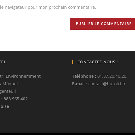
 le navigateur pour mon prochain commentaire.
TRI
CONTACTEZ-NOUS !
tri Environnemment
Téléphone
:
01.87.20.40.20.
y Môquet
E-mail :
contact
@
burotri.fr
genteuil
: 883 965 402
oise