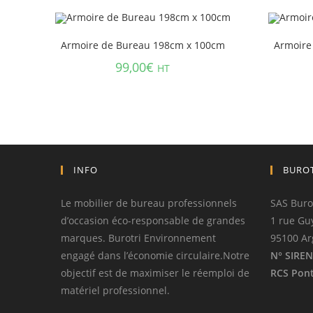
Armoire de Bureau 198cm x 100cm
Armoire 
99,00
€
HT
INFO
BURO
Le mobilier de bureau professionnels
SAS Buro
d’occasion éco-responsable de grandes
1 rue Gu
marques. Burotri Environnement
95100 Ar
engagé dans l’économie circulaire.Notre
N° SIREN
objectif est de maximiser le réemploi de
RCS Pont
matériel professionnel.