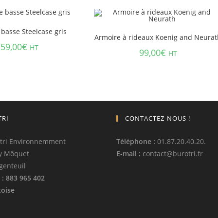
basse Steelcase gris
Armoire à rideaux Koenig and Neurat
59,00
€
HT
99,00
€
HT
TRI
CONTACTEZ-NOUS !
tri Environnemment
Téléphone
:
01.87.20.40.20.
y Môquet
E-mail :
contact
@
burotri.fr
genteuil
: 883 965 402
oise