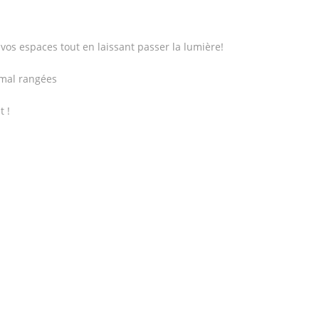
k
vos espaces tout en laissant passer la lumière!
 mal rangées
t !