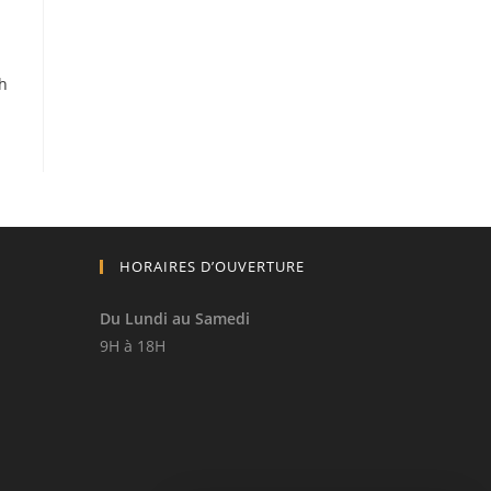
h
HORAIRES D’OUVERTURE
Du Lundi au Samedi
9H à 18H