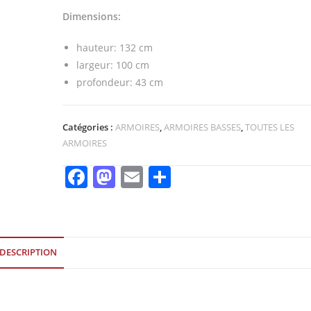
Dimensions:
hauteur: 132 cm
largeur: 100 cm
profondeur: 43 cm
Catégories :
ARMOIRES
,
ARMOIRES BASSES
,
TOUTES LES
ARMOIRES
F
M
E
P
a
a
m
ar
c
st
ai
ta
e
o
l
g
DESCRIPTION
b
d
er
o
o
o
n