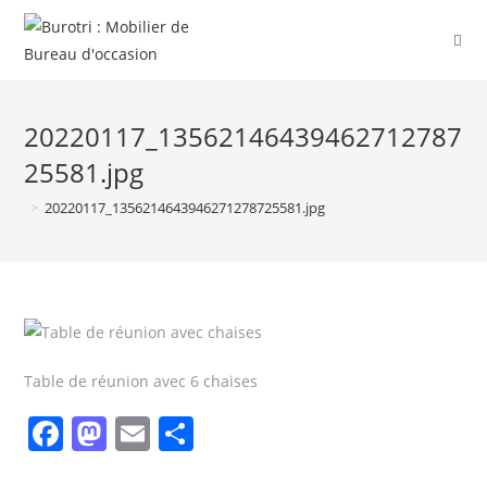
20220117_13562146439462712787
25581.jpg
>
20220117_1356214643946271278725581.jpg
Table de réunion avec 6 chaises
F
M
E
P
a
a
m
ar