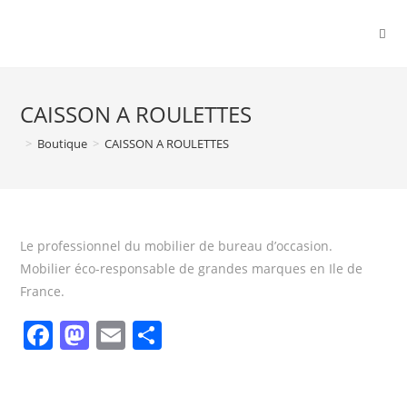
CAISSON A ROULETTES
>
Boutique
>
CAISSON A ROULETTES
Le professionnel du mobilier de bureau d’occasion.
Mobilier éco-responsable de grandes marques en Ile de
France.
F
M
E
P
a
a
m
ar
c
st
ai
ta