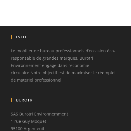
INFO
Le mobilier de bureau professionnels d’occasion éco-
responsable de grandes marques. Burotri
Environnement engagé dans l’économie
circulaire.Notre objectif est de maximiser le réemploi
de matériel professionnel.
BUROTRI
SAS Burotri Environnemment
1 rue Guy Môquet
95100 Argenteuil