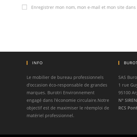
Enregistrer mon nom, mon e-mail et mon site dans
INFO
BURO
Le mobilier de bureau professionnels
SAS Buro
d’occasion éco-responsable de grandes
1 rue Gu
marques. Burotri Environnement
95100 Ar
engagé dans l’économie circulaire.Notre
N° SIREN
objectif est de maximiser le réemploi de
RCS Pont
matériel professionnel.