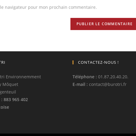
 le navigateur pour mon prochain commentaire.
TRI
CONTACTEZ-NOUS !
tri Environnemment
Téléphone
:
01.87.20.40.20.
y Môquet
E-mail :
contact
@
burotri.fr
genteuil
: 883 965 402
oise