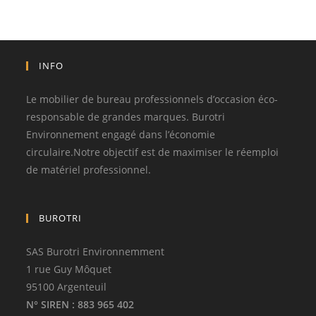
INFO
Le mobilier de bureau professionnels d’occasion éco-
responsable de grandes marques. Burotri
Environnement engagé dans l’économie
circulaire.Notre objectif est de maximiser le réemploi
de matériel professionnel.
BUROTRI
SAS Burotri Environnemment
1 rue Guy Môquet
95100 Argenteuil
N° SIREN
: 883 965 402