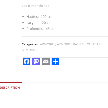
Les dimensions
:
Hauteur 100 cm
Largeur 120 cm
Profondeur 43 cm
Catégories :
ARMOIRES
,
ARMOIRES BASSES
,
TOUTES LES
ARMOIRES
F
M
E
P
a
a
m
ar
c
st
ai
ta
e
o
l
g
DESCRIPTION
b
d
er
o
o
o
n