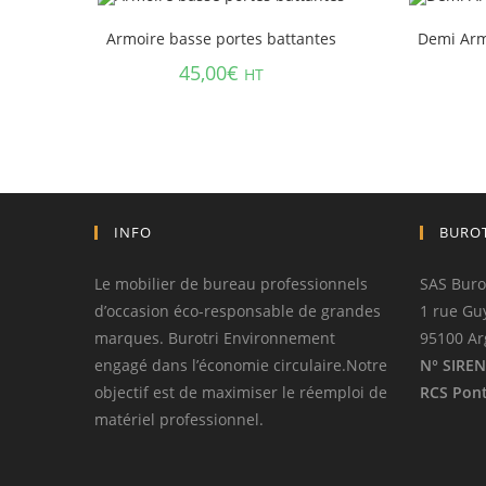
Armoire basse portes battantes
Demi Arm
45,00
€
HT
INFO
BURO
Le mobilier de bureau professionnels
SAS Buro
d’occasion éco-responsable de grandes
1 rue Gu
marques. Burotri Environnement
95100 Ar
engagé dans l’économie circulaire.Notre
N° SIREN
objectif est de maximiser le réemploi de
RCS Pont
matériel professionnel.