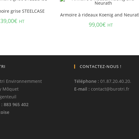
oire grise STEELCASE
Armoire à rideaux Koenig and Neurat
39,00
€
HT
99,00
€
HT
TRI
CONTACTEZ-NOUS !
tri Environnemment
Téléphone
:
01.87.20.40.20.
y Môquet
E-mail :
contact
@
burotri.fr
genteuil
: 883 965 402
oise