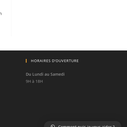
h
HORAIRES D’OUVERTURE
Du Lundi au Samedi
9H à 18H
Comment puis-je vous aider ?