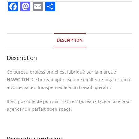
F
M
E
P
a
a
m
ar
c
st
ai
ta
e
o
l
g
DESCRIPTION
b
d
er
o
o
Description
o
n
Ce bureau professionnel est fabriqué par la marque
k
HAWORTH.
Ce bureau optimise une meilleure organisation
à vos espaces. Indispensable à un travail opératif.
Il est possible de pouvoir mettre 2 bureaux face à face pour
agencer un parfait open space.
Produits similaires