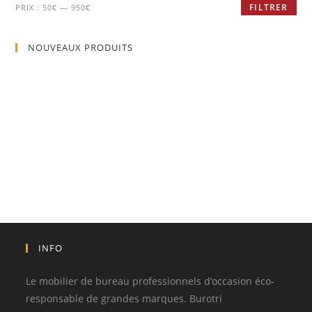
FILTRER
PRIX :
50€
—
950€
NOUVEAUX PRODUITS
INFO
Le mobilier de bureau professionnels d’occasion éco-
responsable de grandes marques. Burotri