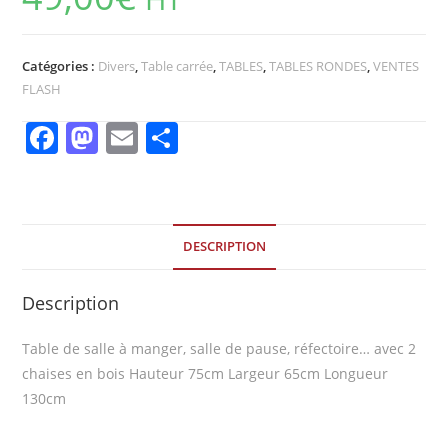
Catégories :
Divers
,
Table carrée
,
TABLES
,
TABLES RONDES
,
VENTES
FLASH
F
M
E
P
a
a
m
ar
c
st
ai
ta
e
o
l
g
DESCRIPTION
b
d
er
o
o
Description
o
n
Table de salle à manger, salle de pause, réfectoire… avec 2
k
chaises en bois Hauteur 75cm Largeur 65cm Longueur
130cm